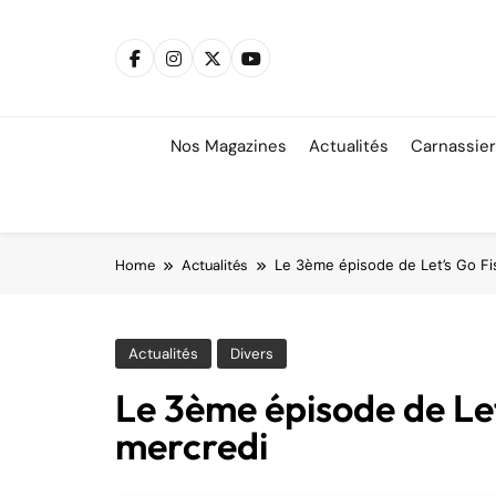
Skip
to
content
Nos Magazines
Actualités
Carnassie
Home
Actualités
Le 3ème épisode de Let’s Go Fis
Actualités
Divers
Le 3ème épisode de Let
mercredi