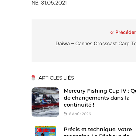
NB, 31.05.2021
Navigation
Précéden
de
Daiwa – Cannes Crosscast Carp Te
l’article
ARTICLES LIÉS
Mercury Fishing Cup IV : Q
de changements dans la
continuité !
6 Août 2026
Précis et technique, votre