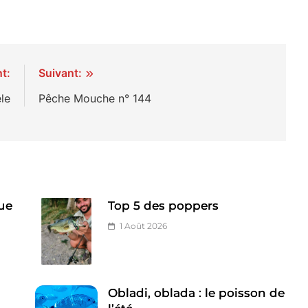
t:
Suivant:
le
Pêche Mouche n° 144
ue
Top 5 des poppers
1 Août 2026
Obladi, oblada : le poisson de