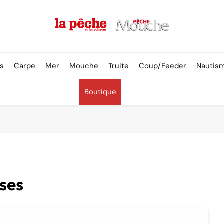
Pêche & Poissons
rs
Carpe
Mer
Mouche
Truite
Coup/Feeder
Nautis
Boutique
oses