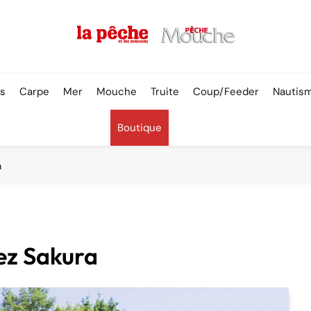
Pêche & Poissons
rs
Carpe
Mer
Mouche
Truite
Coup/Feeder
Nautis
Boutique
a
ez Sakura