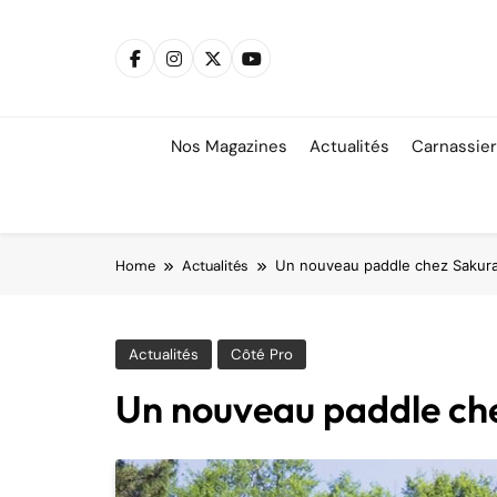
Skip
to
content
Nos Magazines
Actualités
Carnassie
Home
Actualités
Un nouveau paddle chez Sakur
Actualités
Côté Pro
Un nouveau paddle ch