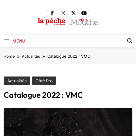
Skip
to
content
Pêche &
Poissons
MENU
Home
Actualités
Catalogue 2022 : VMC
Actualités
Côté Pro
Catalogue 2022 : VMC