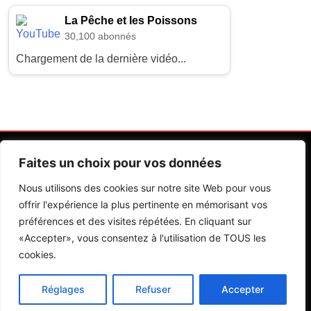
La Pêche et les Poissons
30,100 abonnés
Chargement de la dernière vidéo...
Faites un choix pour vos données
Nous utilisons des cookies sur notre site Web pour vous
offrir l'expérience la plus pertinente en mémorisant vos
préférences et des visites répétées. En cliquant sur
Contactez Nos Rédactions
Mentions Légales
«Accepter», vous consentez à l'utilisation de TOUS les
cookies.
Editions Riva 2026.Developed By
BlazeThemes
.
Réglages
Refuser
Accepter