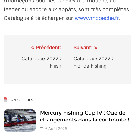
d’hameçons pour les pêches à la mouche, au
feeder ou encore aux appâts, sont très complètes.
Catalogue à télécharger sur
www.vmcpeche.fr
.
Navigation
Précédent:
Suivant:
de
Catalogue 2022 :
Catalogue 2022 :
Fiiish
Florida Fishing
l’article
ARTICLES LIÉS
Mercury Fishing Cup IV : Que de
changements dans la continuité !
6 Août 2026