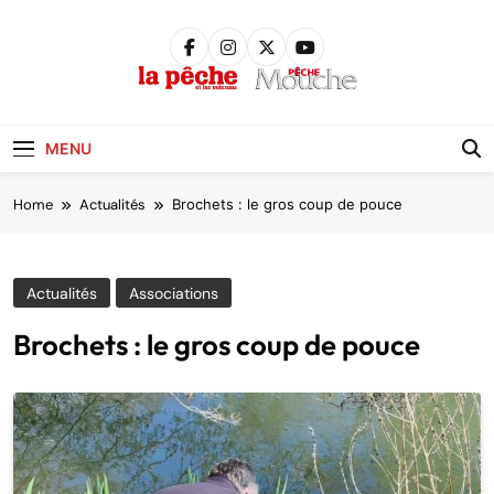
Skip
to
content
Pêche &
Poissons
MENU
Home
Actualités
Brochets : le gros coup de pouce
Actualités
Associations
Brochets : le gros coup de pouce