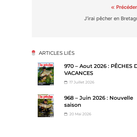
Navigation
Précéden
de
J’irai pêcher en Breta
l’article
ARTICLES LIÉS
970 – Aout 2026 : PÊCHES 
VACANCES
17 Juillet 2026
968 – Juin 2026 : Nouvelle
saison
20 Mai 2026