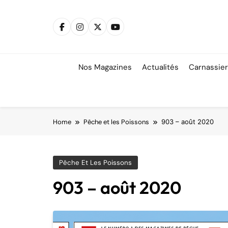
Skip
to
content
Nos Magazines
Actualités
Carnassie
Home
Pêche et les Poissons
903 – août 2020
Pêche Et Les Poissons
903 – août 2020