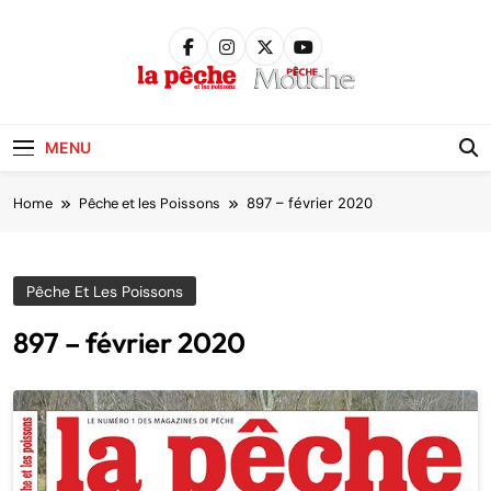
Skip
to
content
Pêche &
Poissons
MENU
Home
Pêche et les Poissons
897 – février 2020
Pêche Et Les Poissons
897 – février 2020