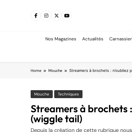
Skip
to
content
Nos Magazines
Actualités
Carnassie
Home
Mouche
Streamers à brochets : n’oubliez pa
Mouche
Techniques
Streamers à brochets : 
(wiggle tail)
Depuis la création de cette rubrique no