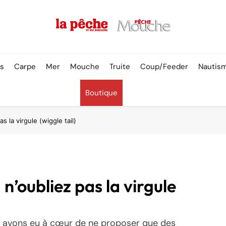
Pêche & Poissons
rs
Carpe
Mer
Mouche
Truite
Coup/Feeder
Nautis
Boutique
s la virgule (wiggle tail)
n’oubliez pas la virgule
us avons eu à cœur de ne proposer que des