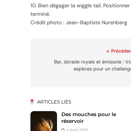
10. Bien dégager la wiggle tail. Positionne
terminé.
Crédit photo : Jean-Baptiste Nurenberg
Navigation
Précéden
de
Bar, dorade royale et émissole : tr
espèces pour un challenge
l’article
ARTICLES LIÉS
Des mouches pour le
réservoir
4 Août 2026