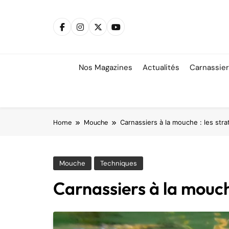
Skip
to
content
Nos Magazines
Actualités
Carnassie
Home
Mouche
Carnassiers à la mouche : les strat
Mouche
Techniques
Carnassiers à la mouche