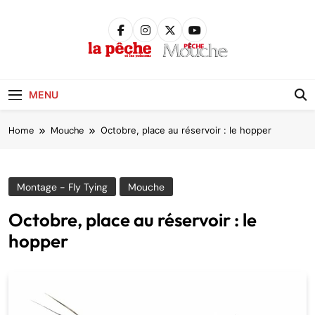
Skip
to
content
Pêche &
Poissons
MENU
Home
Mouche
Octobre, place au réservoir : le hopper
Montage - Fly Tying
Mouche
Octobre, place au réservoir : le
hopper