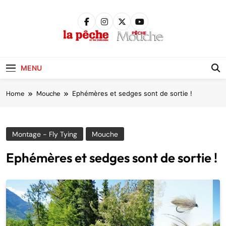
Skip
to
content
Pêche &
Poissons
MENU
Home
Mouche
Ephémères et sedges sont de sortie !
Montage - Fly Tying
Mouche
Ephémères et sedges sont de sortie !