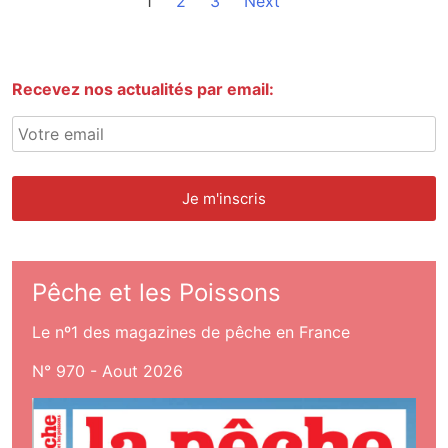
1
2
3
Next
Recevez nos actualités par email:
Pêche et les Poissons
Le nº1 des magazines de pêche en France
N° 970 - Aout 2026