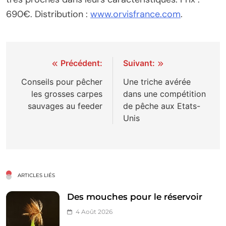
690€. Distribution :
www.orvisfrance.com
.
Navigation
Précédent:
Suivant:
de
Conseils pour pêcher
Une triche avérée
les grosses carpes
dans une compétition
l’article
sauvages au feeder
de pêche aux Etats-
Unis
ARTICLES LIÉS
Des mouches pour le réservoir
4 Août 2026