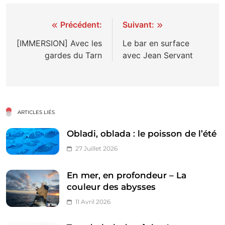
Navigation
Précédent:
Suivant:
de
[IMMERSION] Avec les
Le bar en surface
gardes du Tarn
avec Jean Servant
l’article
ARTICLES LIÉS
Obladi, oblada : le poisson de l’été
27 Juillet 2026
En mer, en profondeur – La
couleur des abysses
11 Avril 2026