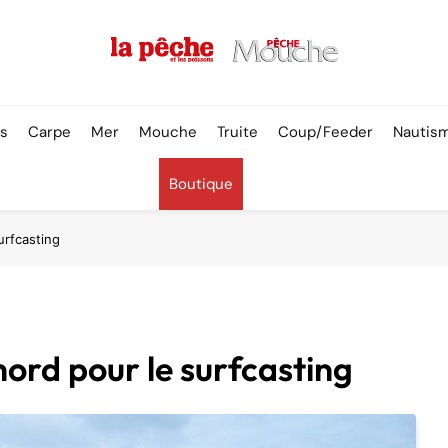
Pêche & Poissons
rs
Carpe
Mer
Mouche
Truite
Coup/Feeder
Nautis
Boutique
urfcasting
nord pour le surfcasting