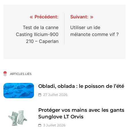
Navigation
Précédent:
Suivant:
de
Test de la canne
Utiliser un ide
Casting Ilicium-900
mélanote comme vif ?
l’article
210 – Caperlan
ARTICLES LIÉS
Obladi, oblada : le poisson de l’été
27 Juillet 2026
Protéger vos mains avec les gants
Sunglove LT Orvis
3 Juillet 2026