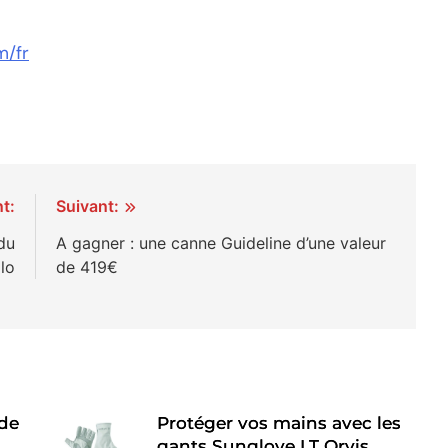
/fr
t:
Suivant:
 du
A gagner : une canne Guideline d’une valeur
lo
de 419€
 de
Protéger vos mains avec les
gants Sunglove LT Orvis