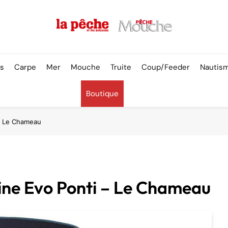
Pêche & Poissons
rs
Carpe
Mer
Mouche
Truite
Coup/Feeder
Nautis
Boutique
 – Le Chameau
rine Evo Ponti – Le Chameau