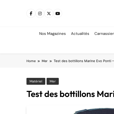
Skip
to
content
Nos Magazines
Actualités
Carnassie
Home
Mer
Test des bottillons Marine Evo Ponti
Matériel
Mer
Test des bottillons Ma