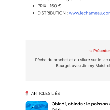
PRIX : 160 €
DISTRIBUTION :
www.lechameau.com
Navigation
Précéden
de
Pêche du brochet et du silure sur le lac
Bourget avec Jimmy Maistrel
l’article
ARTICLES LIÉS
Obladi, oblada : le poisson
l’été