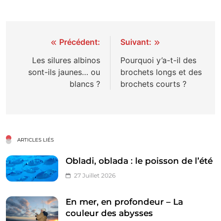
Navigation
Précédent:
Suivant:
de
Les silures albinos
Pourquoi y’a-t-il des
sont-ils jaunes… ou
brochets longs et des
l’article
blancs ?
brochets courts ?
ARTICLES LIÉS
Obladi, oblada : le poisson de l’été
27 Juillet 2026
En mer, en profondeur – La
couleur des abysses