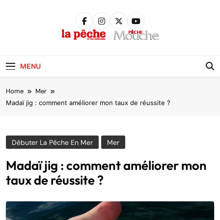
Skip
to
content
Pêche &
Poissons
MENU
Home
Mer
Madaï jig : comment améliorer mon taux de réussite ?
Débuter La Pêche En Mer
Mer
Madaï jig : comment améliorer mon
taux de réussite ?