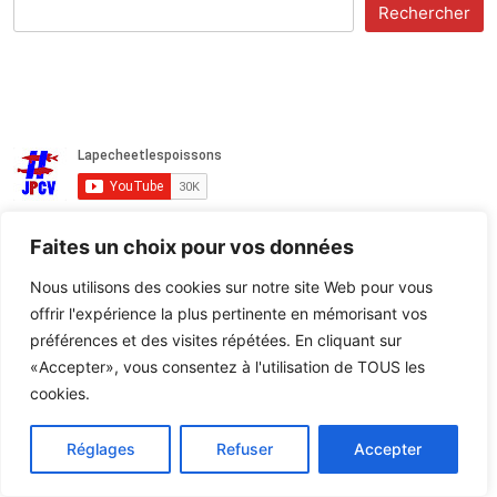
Rechercher
Faites un choix pour vos données
La Pêche et les Poissons
Nous utilisons des cookies sur notre site Web pour vous
30,100 abonnés
offrir l'expérience la plus pertinente en mémorisant vos
Et si vous étiez
préférences et des visites répétées. En cliquant sur
le prochain CHAMPION
«Accepter», vous consentez à l'utilisation de TOUS les
DE FRANCE de pêche
cookies.
au leurre ?
Réglages
Refuser
Accepter