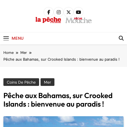
Skip
to
content
Pêche &
Poissons
MENU
Home
Mer
Pêche aux Bahamas, sur Crooked Islands : bienvenue au paradis !
Coins De Pêche
Mer
Pêche aux Bahamas, sur Crooked
Islands : bienvenue au paradis !