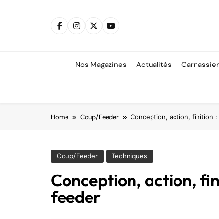
Skip
to
content
Nos Magazines
Actualités
Carnassie
Home
Coup/Feeder
Conception, action, finition 
Coup/Feeder
Techniques
Conception, action, fin
feeder