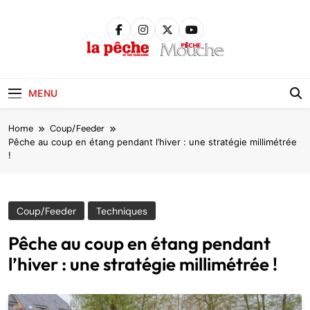
Skip
to
content
Pêche &
Poissons
MENU
Home
Coup/Feeder
Pêche au coup en étang pendant l’hiver : une stratégie millimétrée
!
Coup/Feeder
Techniques
Pêche au coup en étang pendant
l’hiver : une stratégie millimétrée !