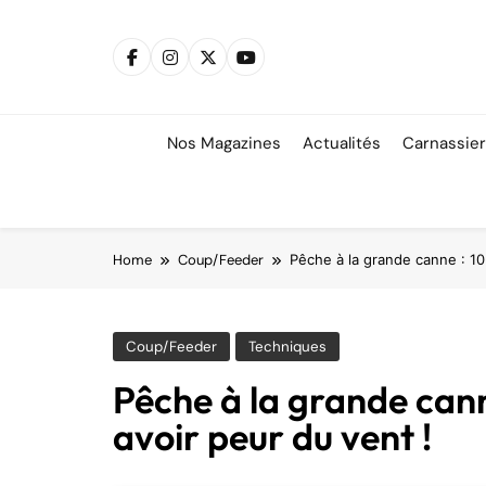
Skip
to
content
Nos Magazines
Actualités
Carnassie
Home
Coup/Feeder
Pêche à la grande canne : 10
Coup/Feeder
Techniques
Pêche à la grande canne
avoir peur du vent !