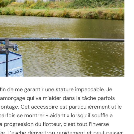
fin de me garantir une stature impeccable. Je
amorçage qui va m’aider dans la tâche parfois
ontage. Cet accessoire est particulièrement utile
parfois se montrer « aidant » lorsqu’il souffle à
 progression du flotteur, c’est tout l’inverse
ulée. L’esche dérive trop rapidement et peut passer