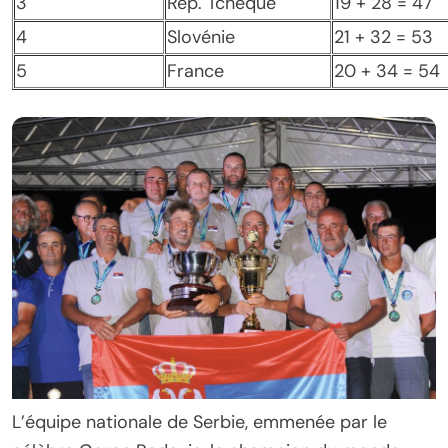
3
Rep. Tchèque
19 + 28 = 47
4
Slovénie
21 + 32 = 53
5
France
20 + 34 = 54
L’équipe nationale de Serbie, emmenée par le