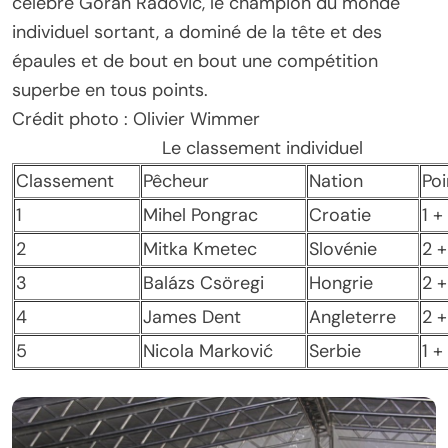
célèbre Goran Radovic, le champion du monde
individuel sortant, a dominé de la tête et des
épaules et de bout en bout une compétition
superbe en tous points.
Crédit photo : Olivier Wimmer
Le classement individuel
Classement
Pêcheur
Nation
Poi
1
Mihel Pongrac
Croatie
1 +
2
Mitka Kmetec
Slovénie
2 +
3
Balázs Csöregi
Hongrie
2 +
4
James Dent
Angleterre
2 +
5
Nicola Marković
Serbie
1 +