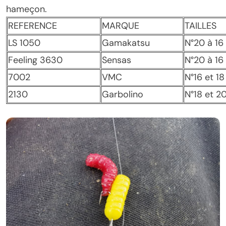
hameçon.
REFERENCE
MARQUE
TAILLES
LS 1050
Gamakatsu
N°20 à 16
Feeling 3630
Sensas
N°20 à 16
7002
VMC
N°16 et 18
2130
Garbolino
N°18 et 2