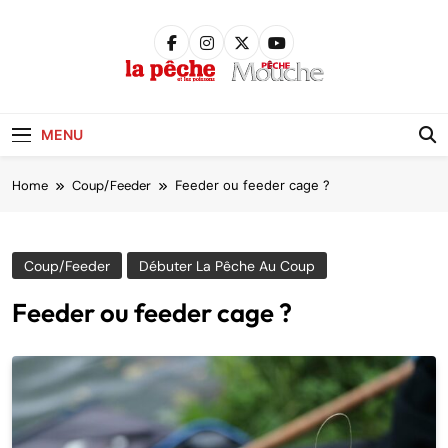
Skip
to
content
Pêche &
Poissons
MENU
Home
Coup/Feeder
Feeder ou feeder cage ?
Coup/Feeder
Débuter La Pêche Au Coup
Feeder ou feeder cage ?