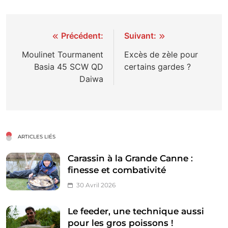
Navigation
Précédent:
Suivant:
de
Moulinet Tourmanent
Excès de zèle pour
Basia 45 SCW QD
certains gardes ?
l’article
Daiwa
ARTICLES LIÉS
Carassin à la Grande Canne :
finesse et combativité
30 Avril 2026
Le feeder, une technique aussi
pour les gros poissons !