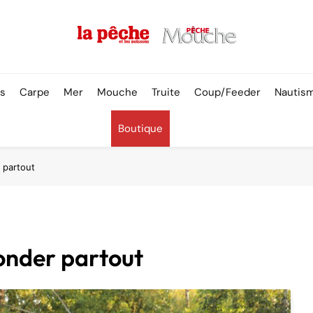
Pêche & Poissons
rs
Carpe
Mer
Mouche
Truite
Coup/Feeder
Nautis
Boutique
 partout
sonder partout