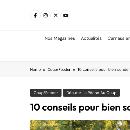
Skip
to
content
Nos Magazines
Actualités
Carnassie
Home
Coup/Feeder
10 conseils pour bien sonder
Coup/Feeder
Débuter La Pêche Au Coup
10 conseils pour bien 