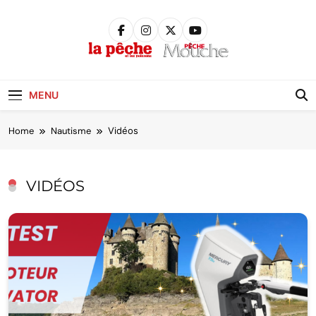
Skip
to
content
Pêche &
Poissons
MENU
Home
Nautisme
Vidéos
VIDÉOS