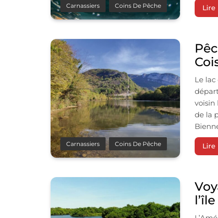
Carnassiers
Coins De Pêche
Lire 
Pêc
Coi
Le lac 
départ
voisin
de la 
Bienne 
Carnassiers
Coins De Pêche
Lire 
Voy
l’î
L’Amér