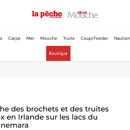
Pêche & Poissons
rs
Carpe
Mer
Mouche
Truite
Coup/Feeder
Nautis
Boutique
he des brochets et des truites
ox en Irlande sur les lacs du
nnemara