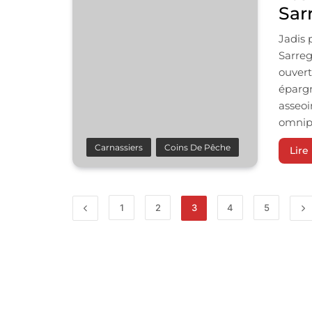
Sar
Jadis 
Sarreg
ouvert
épargn
asseoi
omnipr
Carnassiers
Coins De Pêche
Lire 
1
2
3
4
5