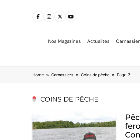
Skip
to
content
Nos Magazines
Actualités
Carnassie
Home
Carnassiers
Coins de pêche
Page 3
COINS DE PÊCHE
Pêc
fer
Co