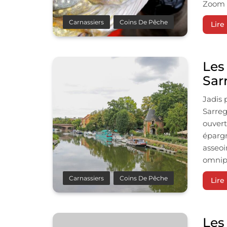
Zoom 
Carnassiers
Coins De Pêche
Lire 
Les
Sar
Jadis 
Sarreg
ouvert
épargn
asseoi
omnipr
Carnassiers
Coins De Pêche
Lire 
Les