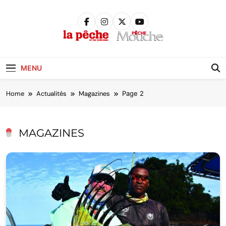
Skip
to
content
Pêche &
Poissons
MENU
Home
Actualités
Magazines
Page 2
MAGAZINES