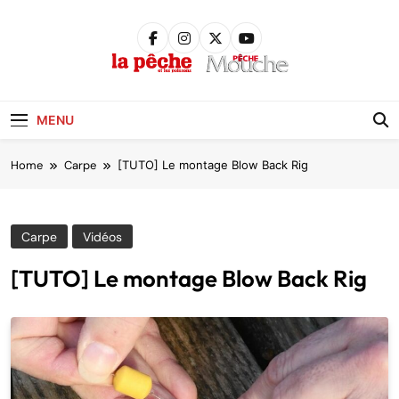
Skip
to
content
Pêche &
Poissons
MENU
Home
Carpe
[TUTO] Le montage Blow Back Rig
Carpe
Vidéos
[TUTO] Le montage Blow Back Rig