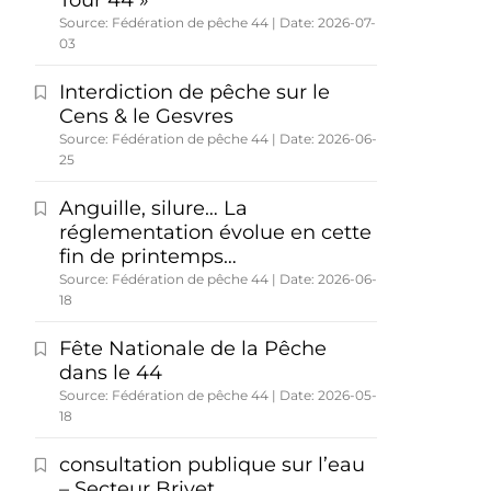
Tour 44 »
Source: Fédération de pêche 44
Date: 2026-07-
03
Interdiction de pêche sur le
Cens & le Gesvres
Source: Fédération de pêche 44
Date: 2026-06-
25
Anguille, silure… La
réglementation évolue en cette
fin de printemps…
Source: Fédération de pêche 44
Date: 2026-06-
18
Fête Nationale de la Pêche
dans le 44
Source: Fédération de pêche 44
Date: 2026-05-
18
consultation publique sur l’eau
– Secteur Brivet