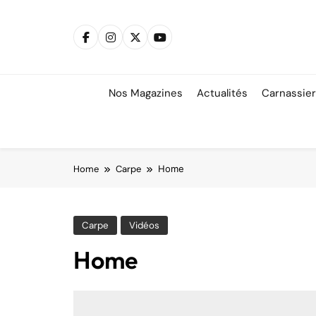
Skip
to
content
Nos Magazines
Actualités
Carnassie
Home
Carpe
Home
Carpe
Vidéos
Home