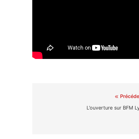
Navigation
Précéde
de
L’ouverture sur BFM L
l’article