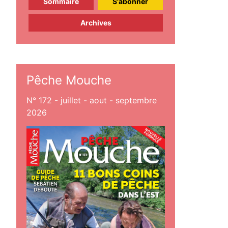
Sommaire
S'abonner
Archives
Pêche Mouche
N° 172 - juillet - aout - septembre
2026