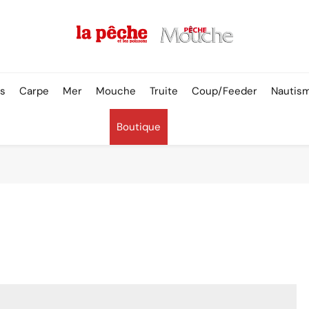
Pêche & Poissons
rs
Carpe
Mer
Mouche
Truite
Coup/Feeder
Nautis
Boutique