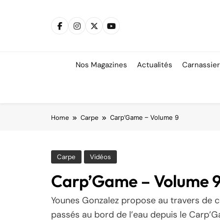
Skip
to
content
Nos Magazines
Actualités
Carnassie
Home
Carpe
Carp’Game – Volume 9
Carpe
Vidéos
Carp’Game – Volume 
Younes Gonzalez propose au travers de 
passés au bord de l’eau depuis le Carp’