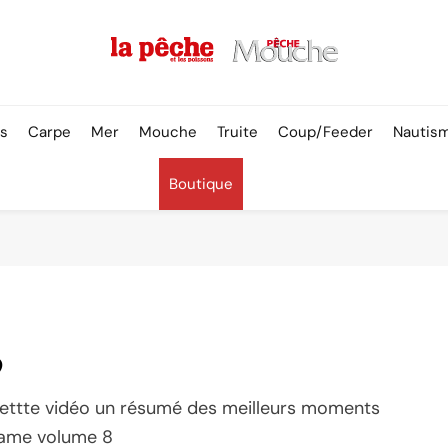
Pêche & Poissons
rs
Carpe
Mer
Mouche
Truite
Coup/Feeder
Nautis
Boutique
9
cettte vidéo un résumé des meilleurs moments
Game volume 8