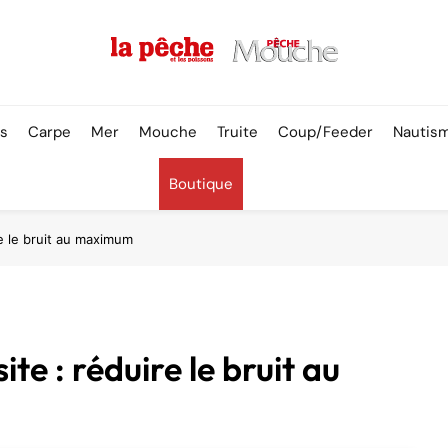
Pêche & Poissons
rs
Carpe
Mer
Mouche
Truite
Coup/Feeder
Nautis
Boutique
re le bruit au maximum
ite : réduire le bruit au