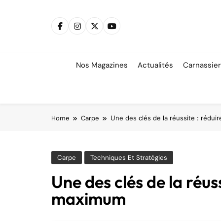
Skip
to
content
Nos Magazines
Actualités
Carnassie
Home
Carpe
Une des clés de la réussite : rédui
Carpe
Techniques Et Stratégies
Une des clés de la réuss
maximum