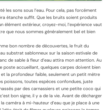
outé les sons sous l’eau. Pour cela, pas forcément
a étanche suffit. Que les bruits soient produits
n élément extérieur, croyez-moi, l’expérience vaut
re que nous sommes généralement bel et bien
omme bon nombre de découvertes, le fruit du
au substrat sablonneux sur la saison estivale de
anc de sable à fleur d’eau attira mon attention. Au
 ce poste accueillant, quelques carpes doivent bien
 et la profondeur faible, seulement un petit mètre
ues poissons, toutes espèces confondues, juste
hassés par des carnassiers et une petite coco qui
 c’est bon signe, il y a de la vie. Avant de décharger
e la caméra à mi-hauteur d’eau que je place à une
 L’idée était de filmer quelques poissons le temps