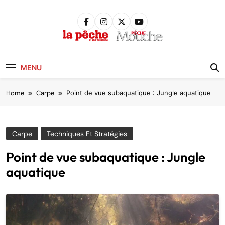
Skip
to
content
Pêche &
Poissons
MENU
Home
Carpe
Point de vue subaquatique : Jungle aquatique
Carpe
Techniques Et Stratégies
Point de vue subaquatique : Jungle
aquatique