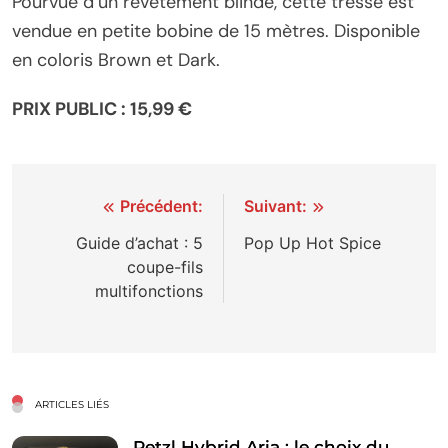
Pourvue d’un revêtement blindé, cette tresse est
vendue en petite bobine de 15 mètres. Disponible
en coloris Brown et Dark.
PRIX PUBLIC : 15,99 €
Navigation
Précédent:
Suivant:
de
Guide d’achat : 5
Pop Up Hot Spice
coupe-fils
l’article
multifonctions
ARTICLES LIÉS
Petzl Hybrid Aria : le choix du