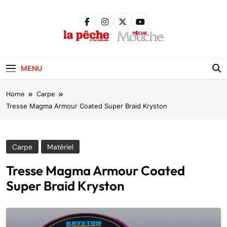
Skip
to
content
Pêche &
Poissons
MENU
Home
Carpe
Tresse Magma Armour Coated Super Braid Kryston
Carpe
Matériel
Tresse Magma Armour Coated
Super Braid Kryston