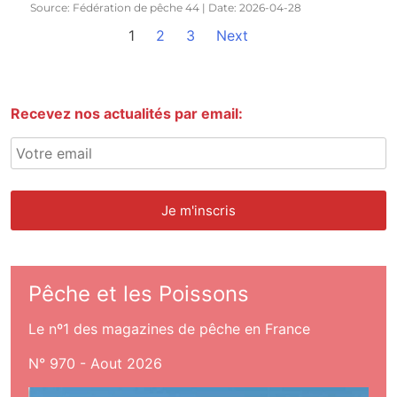
Source: Fédération de pêche 44
Date: 2026-04-28
1
2
3
Next
Recevez nos actualités par email:
Pêche et les Poissons
Le nº1 des magazines de pêche en France
N° 970 - Aout 2026