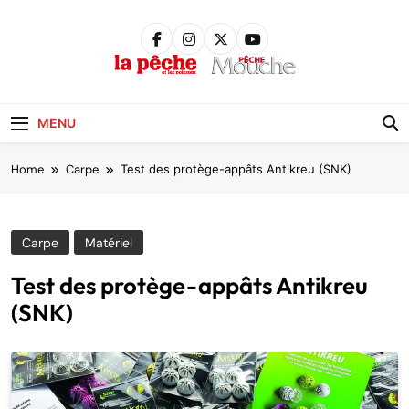
Skip
to
content
Pêche &
Poissons
MENU
Home
Carpe
Test des protège-appâts Antikreu (SNK)
Carpe
Matériel
Test des protège-appâts Antikreu
(SNK)