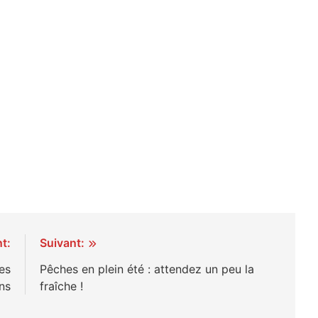
t:
Suivant:
es
Pêches en plein été : attendez un peu la
ns
fraîche !