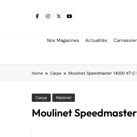
Skip
to
content
Nos Magazines
Actualités
Carnassie
Home
Carpe
Moulinet Speedmaster 14000 XT-C
Carpe
Matériel
Moulinet Speedmaste