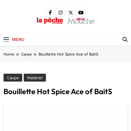
Skip
to
content
Pêche &
Poissons
MENU
Home
Carpe
Bouillette Hot Spice Ace of BaitS
Carpe
Matériel
Bouillette Hot Spice Ace of BaitS