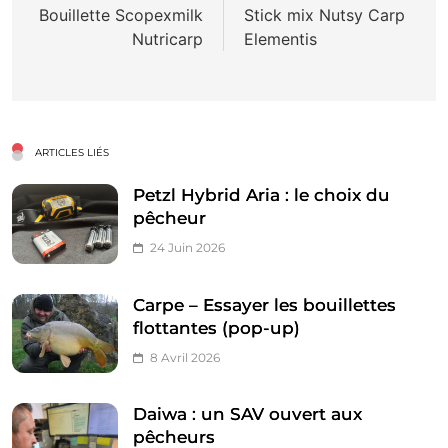
de
Bouillette Scopexmilk
Stick mix Nutsy Carp
Nutricarp
Elementis
l’article
ARTICLES LIÉS
Petzl Hybrid Aria : le choix du
pêcheur
24 Juin 2026
Carpe – Essayer les bouillettes
flottantes (pop-up)
8 Avril 2026
Daiwa : un SAV ouvert aux
pêcheurs