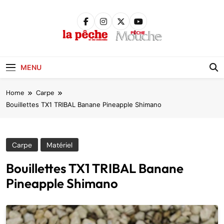
Skip
to
content
Pêche &
Poissons
MENU
Home
Carpe
Bouillettes TX1 TRIBAL Banane Pineapple Shimano
Carpe
Matériel
Bouillettes TX1 TRIBAL Banane
Pineapple Shimano