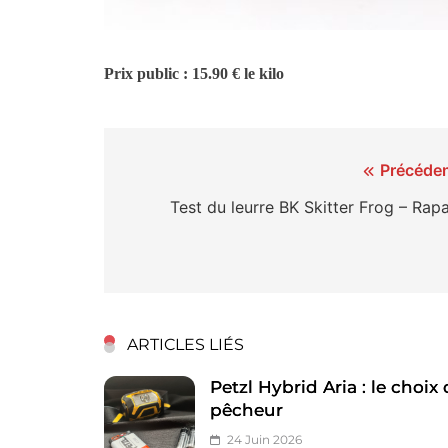
Prix public : 15.90 € le kilo
Navigation
Précéden
de
Test du leurre BK Skitter Frog – Rap
l’article
ARTICLES LIÉS
Petzl Hybrid Aria : le choix
pêcheur
24 Juin 2026