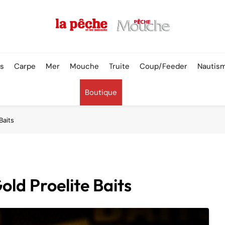
Pêche & Poissons
rs
Carpe
Mer
Mouche
Truite
Coup/Feeder
Nautis
Boutique
Baits
old Proelite Baits