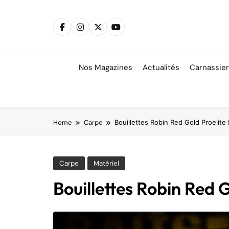
Skip
to
content
Nos Magazines
Actualités
Carnassie
Home
Carpe
Bouillettes Robin Red Gold Proelite 
Carpe
Matériel
Bouillettes Robin Red G