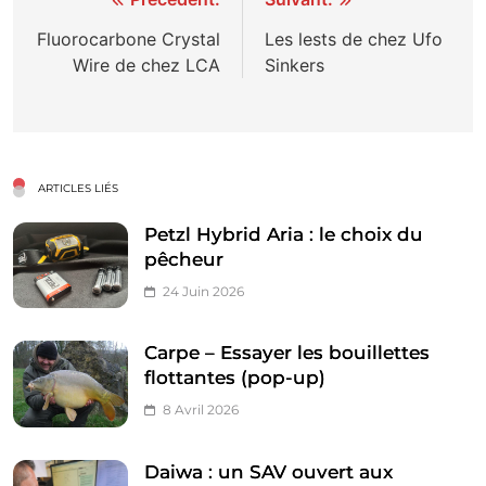
Navigation
de
Fluorocarbone Crystal
Les lests de chez Ufo
Wire de chez LCA
Sinkers
l’article
ARTICLES LIÉS
Petzl Hybrid Aria : le choix du
pêcheur
24 Juin 2026
Carpe – Essayer les bouillettes
flottantes (pop-up)
8 Avril 2026
Daiwa : un SAV ouvert aux