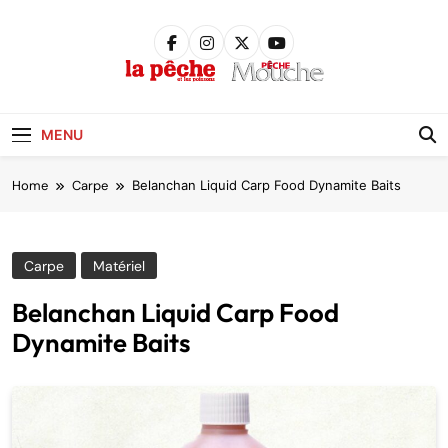
Skip
to
content
Pêche &
Poissons
MENU
Home
Carpe
Belanchan Liquid Carp Food Dynamite Baits
Carpe
Matériel
Belanchan Liquid Carp Food
Dynamite Baits