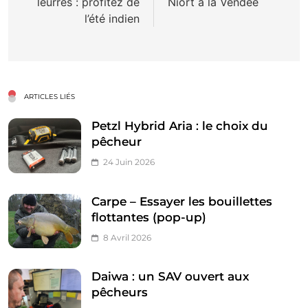
leurres : profitez de
Niort à la Vendée
l’article
l’été indien
ARTICLES LIÉS
Petzl Hybrid Aria : le choix du
pêcheur
24 Juin 2026
Carpe – Essayer les bouillettes
flottantes (pop-up)
8 Avril 2026
Daiwa : un SAV ouvert aux
pêcheurs