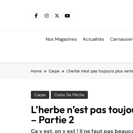
Skip
to
content
Nos Magazines
Actualités
Carnassie
Home
Carpe
L’herbe n’est pas toujours plus verte
Carpe
Coins De Pêche
L’herbe n’est pas toujo
– Partie 2
Ça y est, on y est ! Il ne faut pas be