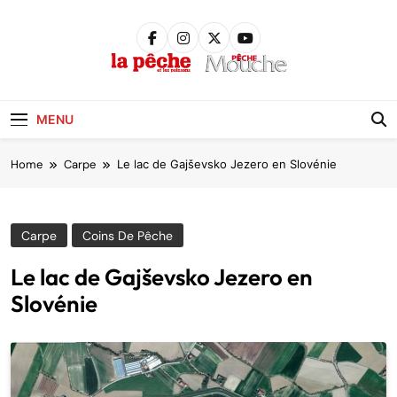
Skip
to
content
Pêche &
Poissons
MENU
Home
Carpe
Le lac de Gajševsko Jezero en Slovénie
Carpe
Coins De Pêche
Le lac de Gajševsko Jezero en
Slovénie