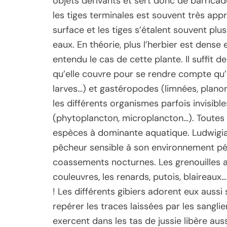
objets dérivants et sert donc de barrica
les tiges terminales est souvent très appr
surface et les tiges s’étalent souvent plu
eaux. En théorie, plus l’herbier est dense e
entendu le cas de cette plante. Il suffit d
qu’elle couvre pour se rendre compte qu
larves…) et gastéropodes (limnées, plano
les différents organismes parfois invisib
(phytoplancton, microplancton…). Toutes c
espèces à dominante aquatique. Ludwigia 
pêcheur sensible à son environnement pér
coassements nocturnes. Les grenouilles a
couleuvres, les renards, putois, blaireaux… 
! Les différents gibiers adorent eux aussi s’
repérer les traces laissées par les sangli
exercent dans les tas de jussie libère au