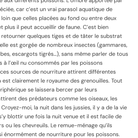
de aux différents poissons. L’ombre apportée par
éciée, car c’est un vrai parasol aquatique de
s loin que celles placées au fond ou entre deux
t plus il peut accueillir de faune. C’est bien
e retourner quelques tiges et de tâter le substrat
’elle est gorgée de nombreux insectes (gammares,
rbes, escargots tigrés…), sans même parler de tous
les à l’œil nu consommés par les poissons
es sources de nourriture attirent différentes
est clairement le royaume des grenouilles. Tout
iphérique se laissera bercer par leurs
ttirent des prédateurs comme les oiseaux, les
Croyez-moi, la nuit dans les jussies, il y a de la vie
y blottir une fois la nuit venue et il est facile de
ers ou les chevreuils. Le remue-ménage qu’ils
ssi énormément de nourriture pour les poissons.