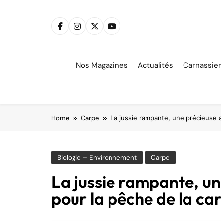
Skip
to
content
Nos Magazines
Actualités
Carnassie
Home
Carpe
La jussie rampante, une précieuse al
Biologie – Environnement
Carpe
La jussie rampante, une
pour la pêche de la ca