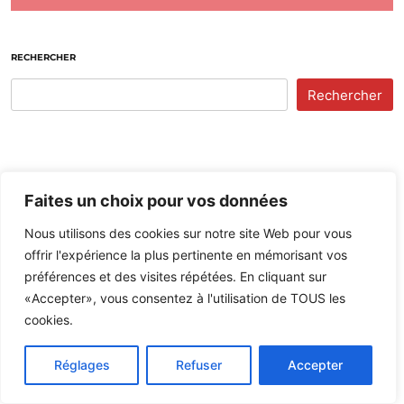
RECHERCHER
Rechercher
Faites un choix pour vos données
Nous utilisons des cookies sur notre site Web pour vous
offrir l'expérience la plus pertinente en mémorisant vos
préférences et des visites répétées. En cliquant sur
«Accepter», vous consentez à l'utilisation de TOUS les
La Pêche et les Poissons
cookies.
30,200 abonnés
Chargement de la dernière vidéo...
Réglages
Refuser
Accepter