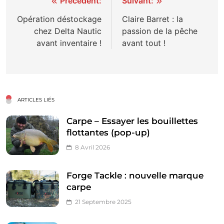
Navigation
Précédent:
Suivant:
de
Opération déstockage
Claire Barret : la
chez Delta Nautic
passion de la pêche
l’article
avant inventaire !
avant tout !
ARTICLES LIÉS
Carpe – Essayer les bouillettes
flottantes (pop-up)
8 Avril 2026
Forge Tackle : nouvelle marque
carpe
21 Septembre 2025