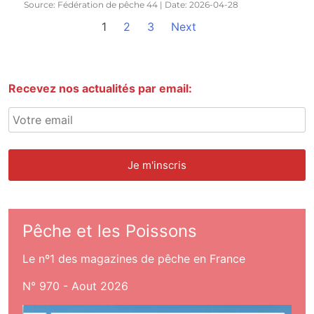
Source: Fédération de pêche 44
Date: 2026-04-28
1
2
3
Next
Recevez nos actualités par email:
Pêche et les Poissons
Le nº1 des magazines de pêche en France
N° 970 - Aout 2026