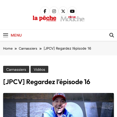
Skip
to
content
Pêche &
Poissons
MENU
Home
Carnassiers
[JPCV] Regardez l’épisode 16
Carnassiers
Vidéos
[JPCV] Regardez l’épisode 16