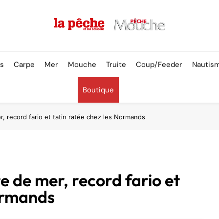
Pêche & Poissons
rs
Carpe
Mer
Mouche
Truite
Coup/Feeder
Nautis
Boutique
, record fario et tatin ratée chez les Normands
 de mer, record fario et
Normands