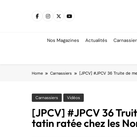
Skip
to
content
Nos Magazines
Actualités
Carnassie
Home
Carnassiers
[JPCV] #JPCV 36 Truite de mer
Carnassiers
Vidéos
[JPCV] #JPCV 36 Truite
tatin ratée chez les 