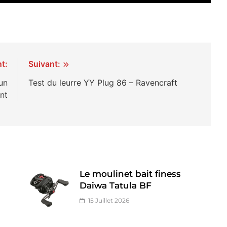
t:
Suivant:
un
Test du leurre YY Plug 86 – Ravencraft
nt
Le moulinet bait finess
Daiwa Tatula BF
15 Juillet 2026