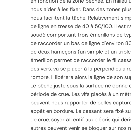
en fonction de la zone pêchée. En milieu u
nous aider à les fixer. Dans des zones plu
nous facilitent la tâche. Relativement si
de ligne en tresse de 40 à 50/100. Il est
soudé comportant trois émerillons de typ
de raccorder un bas de ligne d’environ 8
de deux hameçons (un simple et un triple ad
émerillon permet de raccorder le fil cassant
des vers, va se placer à la perpendiculair
rompre. Il libérera alors la ligne de son s
Le pêche juste sous la surface ne donne d
période de crue. Les vifs placés à un mè
peuvent nous rapporter de belles captures
appât en bordure. Le cassant sera fixé su
de crue, soyez attentif aux débris qui déri
autres peuvent venir se bloquer sur nos m