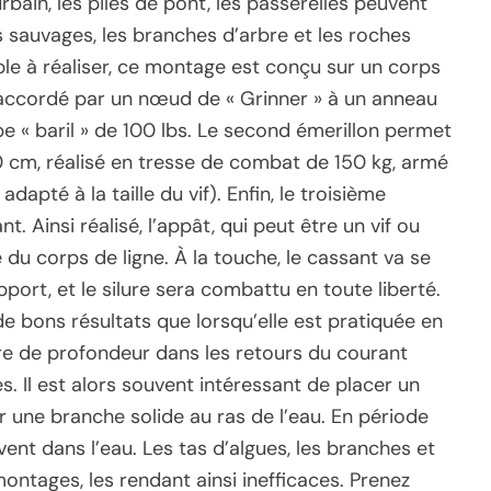
rbain, les piles de pont, les passerelles peuvent
s sauvages, les branches d’arbre et les roches
mple à réaliser, ce montage est conçu sur un corps
 raccordé par un nœud de « Grinner » à un anneau
e « baril » de 100 lbs. Le second émerillon permet
0 cm, réalisé en tresse de combat de 150 kg, armé
apté à la taille du vif). Enfin, le troisième
. Ainsi réalisé, l’appât, qui peut être un vif ou
e du corps de ligne. À la touche, le cassant va se
upport, et le silure sera combattu en toute liberté.
e bons résultats que lorsqu’elle est pratiquée en
tre de profondeur dans les retours du courant
. Il est alors souvent intéressant de placer un
r une branche solide au ras de l’eau. En période
vent dans l’eau. Les tas d’algues, les branches et
ontages, les rendant ainsi inefficaces. Prenez