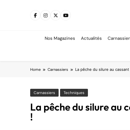
Skip
to
content
Nos Magazines
Actualités
Carnassie
Home
Carnassiers
La pêche du silure au cassant 
Carnassiers
Techniques
La pêche du silure au 
!