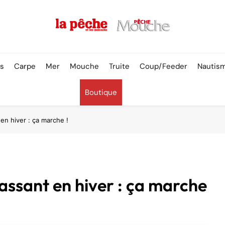
Pêche & Poissons
rs
Carpe
Mer
Mouche
Truite
Coup/Feeder
Nautis
Boutique
en hiver : ça marche !
cassant en hiver : ça marche