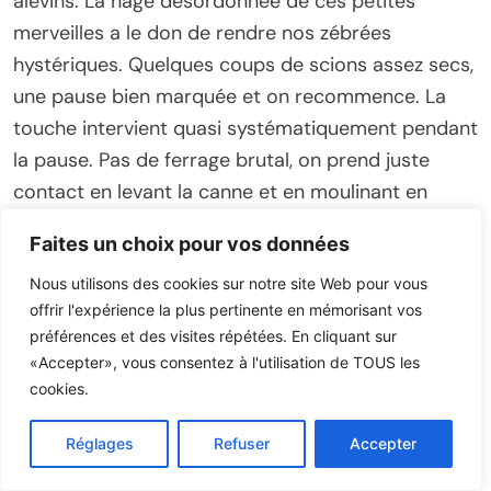
alevins. La nage désordonnée de ces petites
merveilles a le don de rendre nos zébrées
hystériques. Quelques coups de scions assez secs,
une pause bien marquée et on recommence. La
touche intervient quasi systématiquement pendant
la pause. Pas de ferrage brutal, on prend juste
contact en levant la canne et en moulinant en
continu.
Faites un choix pour vos données
Mes choix de couleurs
Nous utilisons des cookies sur notre site Web pour vous
offrir l'expérience la plus pertinente en mémorisant vos
Pour les eaux acides, les coloris perches, dorés,
préférences et des visites répétées. En cliquant sur
«Accepter», vous consentez à l'utilisation de TOUS les
orangés, roses et cuivrés ainsi que les chartreuses
cookies.
ont ma préférence. Les bases dos bleu ont tout de
même leur place en début d’hiver, quand l’eau
Réglages
Refuser
Accepter
s’éclaircie fortement. Dans les eaux calcaires, les